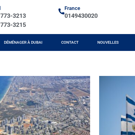
l
France
-773-3213
0149430020
-773-3215
DÉMÉNAGER À DUBAI
CONTACT
NOUVELLES