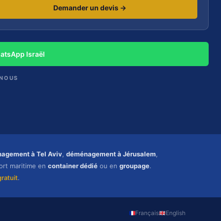
Demander un devis →
atsApp Israël
-NOUS
agement à Tel Aviv
,
déménagement à Jérusalem
,
port maritime en
container dédié
ou en
groupage
.
ratuit
.
Français
English