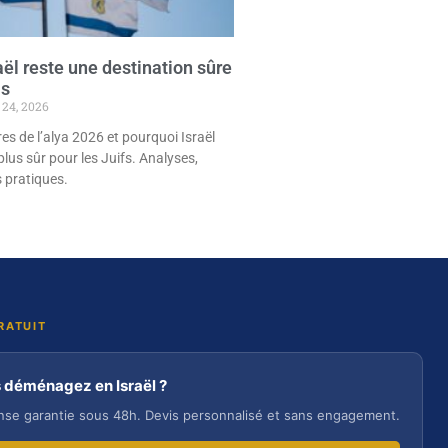
aël reste une destination sûre
is
24, 2026
es de l’alya 2026 et pourquoi Israël
plus sûr pour les Juifs. Analyses,
 pratiques.
RATUIT
 déménagez en Israël ?
se garantie sous 48h. Devis personnalisé et sans engagement.