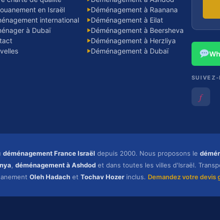
ouanement en Israël
Déménagement à Raanana
▶
énagement international
Déménagement à Eilat
▶
énager à Dubaï
Déménagement à Beersheva
▶
tact
Déménagement à Herzliya
▶
velles
Déménagement à Dubaï
▶
Wh
SUIVEZ
𝑓
u
déménagement France Israël
depuis 2000. Nous proposons le
démén
nya
,
déménagement à Ashdod
et dans toutes les villes d'Israël. Trans
uanement
Oleh Hadach
et
Tochav Hozer
inclus.
Demandez votre devis g