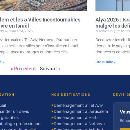
lem et les 5 Villes Incontournables
Alya 2026 : Isr
vre en Israël
malgré les déf
evy
mars 24, 2026
Moshe Levy
mars 
z Jerusalem, Tel Aviv, Netanya, Raanana et
Découvrez les chiffr
 les meilleures villes pour s’installer en Israël.
demeure le pays le 
mplet avec avantages et données clés.
données et conseils
te »
Lire la suite »
« Précédent
Suivant »
GATION
NOS DESTINATIONS
DEVIS G
eil
Déménagement à Tel Aviv
▶
ander un devis
Déménagement à Jérusalem
Vous
▶
 garanties
Déménagement à Haïfa
▶
Répon
ballage professionnel
Déménagement à Netanya
▶
e charte de qualité
Déménagement à Ashdod
▶