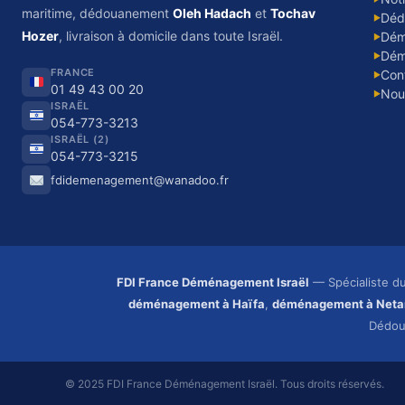
maritime, dédouanement
Oleh Hadach
et
Tochav
Déd
▶
Hozer
, livraison à domicile dans toute Israël.
Dém
▶
Dém
▶
FRANCE
Con
▶
01 49 43 00 20
Nou
▶
ISRAËL
054-773-3213
ISRAËL (2)
054-773-3215
fdidemenagement@wanadoo.fr
FDI France Déménagement Israël
— Spécialiste d
déménagement à Haïfa
,
déménagement à Neta
Dédo
© 2025 FDI France Déménagement Israël. Tous droits réservés.