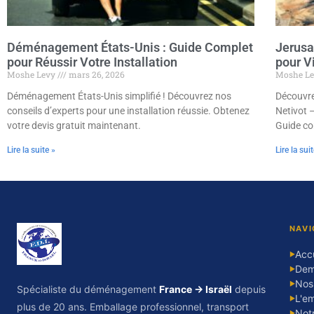
Déménagement États-Unis : Guide Complet
Jerusa
pour Réussir Votre Installation
pour Vi
Moshe Levy
mars 26, 2026
Moshe L
Déménagement États-Unis simplifié ! Découvrez nos
Découvre
conseils d’experts pour une installation réussie. Obtenez
Netivot –
votre devis gratuit maintenant.
Guide co
Lire la suite »
Lire la sui
NAVI
Accu
▶
Dem
▶
Nos
▶
Spécialiste du déménagement
France → Israël
depuis
L'em
▶
plus de 20 ans. Emballage professionnel, transport
Notr
▶