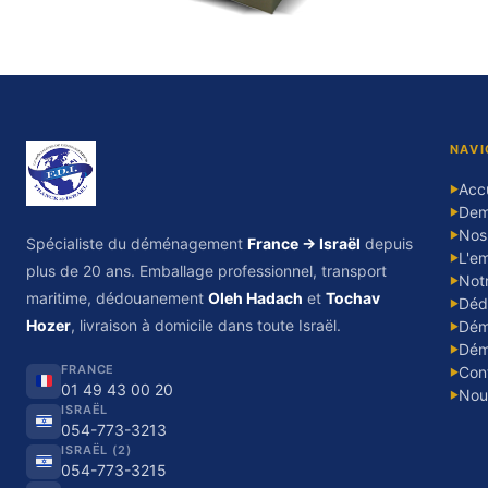
NAVI
Accu
▶
Dem
▶
Nos
▶
Spécialiste du déménagement
France → Israël
depuis
L'em
▶
plus de 20 ans. Emballage professionnel, transport
Notr
▶
maritime, dédouanement
Oleh Hadach
et
Tochav
Déd
▶
Hozer
, livraison à domicile dans toute Israël.
Dém
▶
Dém
▶
FRANCE
Con
▶
01 49 43 00 20
Nou
▶
ISRAËL
054-773-3213
ISRAËL (2)
054-773-3215