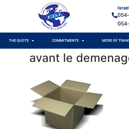
Israe
054
054
THE QUOTE
COMMITMENTS
MODE OF TRAN
avant le demena