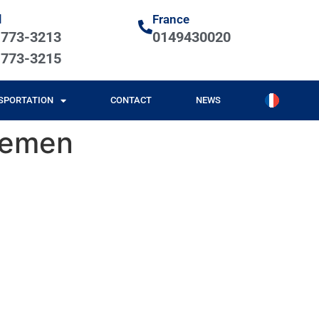
l
France
-773-3213
0149430020
-773-3215
SPORTATION
CONTACT
NEWS
gemen