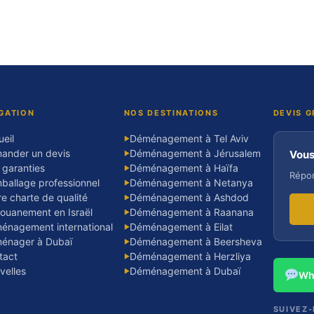
GATION
NOS DESTINATIONS
DEVIS G
eil
Déménagement à Tel Aviv
▶
ander un devis
Déménagement à Jérusalem
Vous
▶
 garanties
Déménagement à Haïfa
▶
Répon
ballage professionnel
Déménagement à Netanya
▶
e charte de qualité
Déménagement à Ashdod
▶
ouanement en Israël
Déménagement à Raanana
▶
énagement international
Déménagement à Eilat
▶
énager à Dubaï
Déménagement à Beersheva
▶
tact
Déménagement à Herzliya
▶
velles
Déménagement à Dubaï
▶
Wh
SUIVEZ