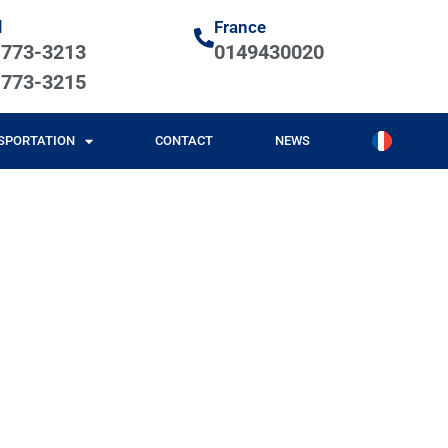
l
France
-773-3213
0149430020
-773-3215
SPORTATION
CONTACT
NEWS