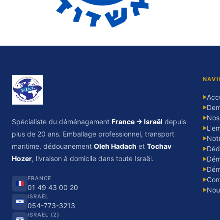
NAVI
Accu
▶
Dem
▶
Nos
▶
Spécialiste du déménagement
France → Israël
depuis
L'em
▶
plus de 20 ans. Emballage professionnel, transport
Notr
▶
maritime, dédouanement
Oleh Hadach
et
Tochav
Déd
▶
Hozer
, livraison à domicile dans toute Israël.
Dém
▶
Dém
▶
FRANCE
Con
▶
01 49 43 00 20
Nou
▶
ISRAËL
054-773-3213
ISRAËL (2)