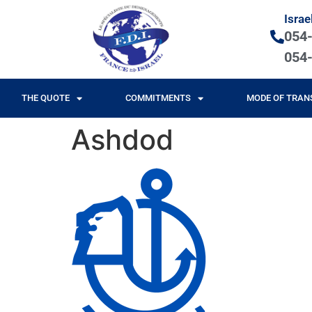
Israe
054
054
THE QUOTE
COMMITMENTS
MODE OF TRAN
Ashdod